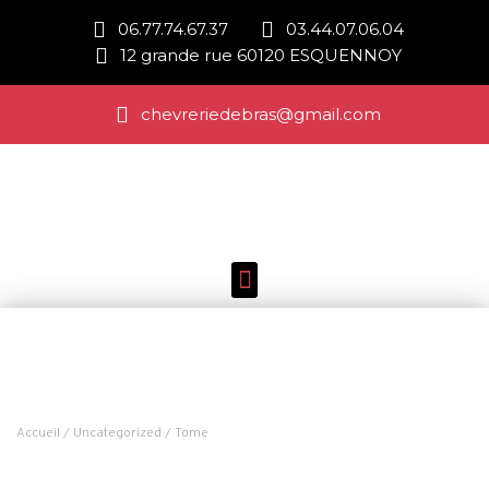
06.77.74.67.37
03.44.07.06.04
12 grande rue 60120 ESQUENNOY
chevreriedebras@gmail.com
Accueil
/
Uncategorized
/ Tome